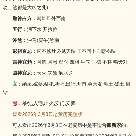
动土煞都是大凶之兆)
胎神占方
：厨灶碓外西南
五行
：涧下水 开执位
沖煞
：沖马(庚午)煞南
彭祖百忌
：丙不修灶必见灾殃 子不问卜自惹祸殃
吉神宜趋
：月德 月恩 母仓 四相 生气 时德 不将 鸣犬对
凶神宜忌
：天火 灾煞 触水龙
宜
：纳采,嫁娶,祭祀,祈福,出行,开市,会亲友,动土,破土,启
钻
忌
：移徙,入宅,出火,安门,安葬
查看2026年3月3日老黄历完整版
可以看出2026年3月3日在老黄历中是
不适合搬新家
的。