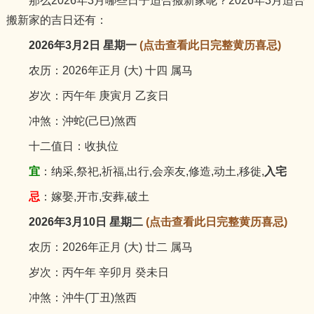
那么2026年3月哪些日子适合搬新家呢？2026年3月适合
搬新家的吉日还有：
2026年3月2日 星期一
(点击查看此日完整黄历喜忌)
农历：2026年正月 (大) 十四 属马
岁次：丙午年 庚寅月 乙亥日
冲煞：沖蛇(己巳)煞西
十二值日：收执位
宜
：纳采,祭祀,祈福,出行,会亲友,修造,动土,移徙,
入宅
忌
：嫁娶,开市,安葬,破土
2026年3月10日 星期二
(点击查看此日完整黄历喜忌)
农历：2026年正月 (大) 廿二 属马
岁次：丙午年 辛卯月 癸未日
冲煞：沖牛(丁丑)煞西