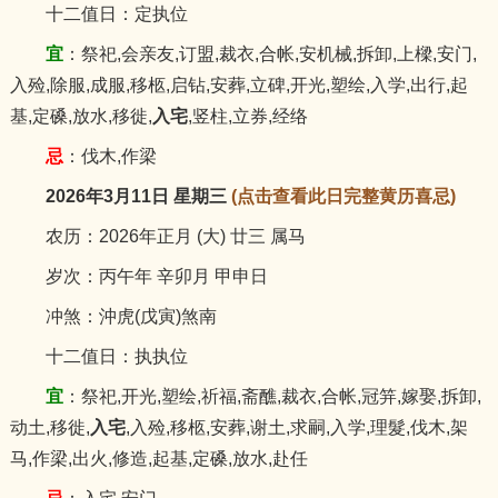
十二值日：定执位
宜
：祭祀,会亲友,订盟,裁衣,合帐,安机械,拆卸,上樑,安门,
入殓,除服,成服,移柩,启钻,安葬,立碑,开光,塑绘,入学,出行,起
基,定磉,放水,移徙,
入宅
,竖柱,立券,经络
忌
：伐木,作梁
2026年3月11日 星期三
(点击查看此日完整黄历喜忌)
农历：2026年正月 (大) 廿三 属马
岁次：丙午年 辛卯月 甲申日
冲煞：沖虎(戊寅)煞南
十二值日：执执位
宜
：祭祀,开光,塑绘,祈福,斋醮,裁衣,合帐,冠笄,嫁娶,拆卸,
动土,移徙,
入宅
,入殓,移柩,安葬,谢土,求嗣,入学,理髮,伐木,架
马,作梁,出火,修造,起基,定磉,放水,赴任