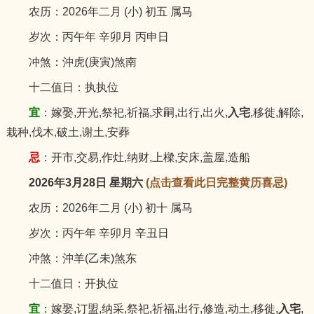
农历：2026年二月 (小) 初五 属马
岁次：丙午年 辛卯月 丙申日
冲煞：沖虎(庚寅)煞南
十二值日：执执位
宜
：嫁娶,开光,祭祀,祈福,求嗣,出行,出火,
入宅
,移徙,解除,
栽种,伐木,破土,谢土,安葬
忌
：开市,交易,作灶,纳财,上樑,安床,盖屋,造船
2026年3月28日 星期六
(点击查看此日完整黄历喜忌)
农历：2026年二月 (小) 初十 属马
岁次：丙午年 辛卯月 辛丑日
冲煞：沖羊(乙未)煞东
十二值日：开执位
宜
：嫁娶,订盟,纳采,祭祀,祈福,出行,修造,动土,移徙,
入宅
,