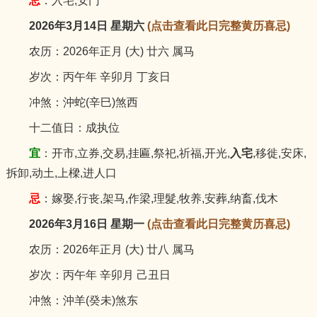
忌
：入宅,安门
2026年3月14日 星期六
(点击查看此日完整黄历喜忌)
农历：2026年正月 (大) 廿六 属马
岁次：丙午年 辛卯月 丁亥日
冲煞：沖蛇(辛巳)煞西
十二值日：成执位
宜
：开市,立券,交易,挂匾,祭祀,祈福,开光,
入宅
,移徙,安床,
拆卸,动土,上樑,进人口
忌
：嫁娶,行丧,架马,作梁,理髮,牧养,安葬,纳畜,伐木
2026年3月16日 星期一
(点击查看此日完整黄历喜忌)
农历：2026年正月 (大) 廿八 属马
岁次：丙午年 辛卯月 己丑日
冲煞：沖羊(癸未)煞东