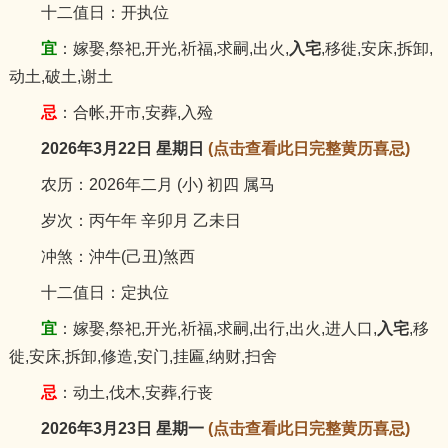
十二值日：开执位
宜
：嫁娶,祭祀,开光,祈福,求嗣,出火,
入宅
,移徙,安床,拆卸,
动土,破土,谢土
忌
：合帐,开市,安葬,入殓
2026年3月22日 星期日
(点击查看此日完整黄历喜忌)
农历：2026年二月 (小) 初四 属马
岁次：丙午年 辛卯月 乙未日
冲煞：沖牛(己丑)煞西
十二值日：定执位
宜
：嫁娶,祭祀,开光,祈福,求嗣,出行,出火,进人口,
入宅
,移
徙,安床,拆卸,修造,安门,挂匾,纳财,扫舍
忌
：动土,伐木,安葬,行丧
2026年3月23日 星期一
(点击查看此日完整黄历喜忌)