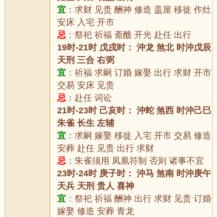
宜
：求财 见贵 酬神 修造 盖屋 移徙 作灶
安床 入宅 开市
忌
：祭祀 祈福 斋醮 开光 赴任 出行
19时-21时 戊戌时： 沖龙 煞北 时沖戊辰
天刑 三合 右弼
宜
：祈福 求嗣 订婚 嫁娶 出行 求财 开市
交易 安床 见贵
忌
：赴任 词讼
21时-23时 己亥时： 沖蛇 煞西 时沖己巳
朱雀 长生 左辅
宜
：求嗣 嫁娶 移徙 入宅 开市 交易 修造
安葬 赴任 见贵 出行 求财
忌
：朱雀须用 凤凰符制 否则 诸事不宜
23时-24时 庚子时： 沖马 煞南 时沖庚午
天兵 天刑 贵人 喜神
宜
：祭祀 祈福 酬神 出行 求财 见贵 订婚
嫁娶 修造 安葬 青龙