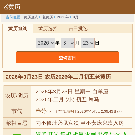
老黄历
当前位置：
黄历查询
>
老黄历
>
2026年
>
3月
黄历查询
黄历选择
吉日挑选
年
月
日
2026年3月23日 农历2026年二月初五老黄历
2026年3月23日 星期一 白羊座
农历/阴历
2026年二月 (小) 初五 属马
春分
节气
(下一个节气:
清明
于2026年4月5日2:39:43开始)
彭祖百忌
丙不修灶必见灾殃 申不安床鬼祟入房
嫁娶,开光,祭祀,祈福,求嗣,出行,出火,入