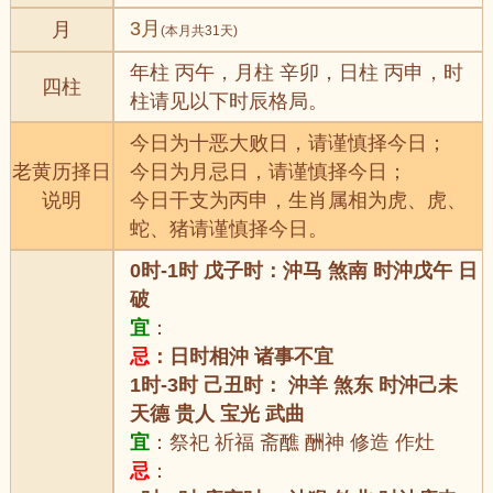
3月
月
(本月共31天)
年柱 丙午，月柱 辛卯，日柱 丙申，时
四柱
柱请见以下时辰格局。
今日为十恶大败日，请谨慎择今日；
老黄历择日
今日为月忌日，请谨慎择今日；
说明
今日干支为丙申，生肖属相为虎、虎、
蛇、猪请谨慎择今日。
0时-1时 戊子时：沖马 煞南 时沖戊午 日
破
宜
：
忌
：日时相沖 诸事不宜
1时-3时 己丑时： 沖羊 煞东 时沖己未
天德 贵人 宝光 武曲
宜
：祭祀 祈福 斋醮 酬神 修造 作灶
忌
：