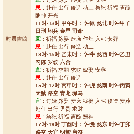
宜
：订婚 嫁娶 移徙 入宅 安葬
忌
：赴任 出行 修造 动土 祭祀 祈福 斋醮
酬神 开光
11时-13时 甲午时： 沖鼠 煞北 时沖甲子
日刑 地兵 金星 司命
时辰吉凶
宜
：祈福 嫁娶 造庙 作灶 入宅 安葬
忌
：赴任 出行 修造 动土
13时-15时 乙未时： 沖牛 煞西 时沖乙丑
勾陈 罗纹 六合
宜
：祈福 求嗣 求财 嫁娶 安葬
忌
：赴任 出行 修造
15时-17时 丙申时： 沖虎 煞南 时沖丙寅
天贼 路空 青龙 驿马
宜
：订婚 嫁娶 安床 移徙 入宅 修造 安葬
赴任 出行 见贵 求财
忌
：祭祀 祈福 斋醮 酬神
17时-19时 丁酉时： 沖兔 煞东 时沖丁卯
路空 天官 明堂 唐符