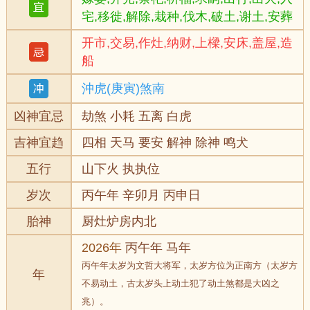
宅,移徙,解除,栽种,伐木,破土,谢土,安葬
开市,交易,作灶,纳财,上樑,安床,盖屋,造
船
沖虎(庚寅)煞南
凶神宜忌
劫煞 小耗 五离 白虎
吉神宜趋
四相 天马 要安 解神 除神 鸣犬
五行
山下火 执执位
岁次
丙午年 辛卯月 丙申日
胎神
厨灶炉房内北
2026年
丙午年 马年
丙午年太岁为文哲大将军，太岁方位为正南方（太岁方
年
不易动土，古太岁头上动土犯了动土煞都是大凶之
兆）。