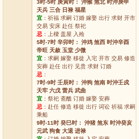
3时-5时 庚寅时： 沖猴 煞北 时沖庚申
天兵 三合 日禄 福星
宜
：祈福 求嗣 订婚 嫁娶 出行 求财 开市
交易 安床 赴任 祭祀
忌
：上樑 盖屋 入殓
5时-7时 辛卯时： 沖鸡 煞西 时沖辛酉
帝旺 天赦 玉堂 少微
宜
：求嗣 嫁娶 移徙 入宅 开市 交易 修造
安葬 赴任 出行 见贵 求财 订婚
忌
：
7时-9时 壬辰时： 沖狗 煞南 时沖壬戍
天牢 六戊 雷兵 武曲
宜
：祭祀 斋醮 订婚 嫁娶 安葬
忌
：赴任 修造 移徙 出行 词讼 祈福 求嗣
乘船
9时-11时 癸巳时： 沖猪 煞东 时沖癸亥
元武 狗食 大退 进禄