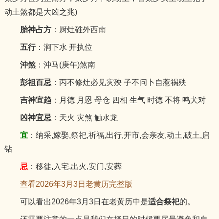
动土煞都是大凶之兆)
胎神占方
：厨灶碓外西南
五行
：涧下水 开执位
沖煞
：沖马(庚午)煞南
彭祖百忌
：丙不修灶必见灾殃 子不问卜自惹祸殃
吉神宜趋
：月德 月恩 母仓 四相 生气 时德 不将 鸣犬对
凶神宜忌
：天火 灾煞 触水龙
宜
：纳采,嫁娶,祭祀,祈福,出行,开市,会亲友,动土,破土,启
钻
忌
：移徙,入宅,出火,安门,安葬
查看2026年3月3日老黄历完整版
可以看出2026年3月3日在老黄历中是
适合祭祀
的。