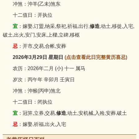
冲煞：沖羊(乙未)煞东
十二值日：开执位
宜
：嫁娶,订盟,纳采,祭祀,祈福,出行,
修造
,动土,移徙,入宅,
破土,出火,安门,安床,上樑,立碑,移柩
忌
：开市,交易,合帐,安葬
2026年3月29日 星期日
(点击查看此日完整黄历喜忌)
农历：2026年二月 (小) 十一 属马
岁次：丙午年 辛卯月 壬寅日
冲煞：沖猴(丙申)煞北
十二值日：闭执位
宜
：冠笄,立券,交易,
修造
,动土,安机械,入殓,安葬,破土
忌
：嫁娶,祈福,出火,入宅