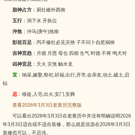
胎神占方
：厨灶碓外西南
五行
：涧下水 开执位
沖煞
：沖马(庚午)煞南
彭祖百忌
：丙不修灶必见灾殃 子不问卜自惹祸殃
吉神宜趋
：月德 月恩 母仓 四相 生气 时德 不将 鸣犬对
凶神宜忌
：天火 灾煞 触水龙
宜
：纳采,嫁娶,祭祀,祈福,出行,开市,会亲友,动土,破土,启
钻
忌
：移徙,入宅,出火,安门,安葬
查看2026年3月3日老黄历完整版
可以看出2026年3月3日在老黄历中并没有明确说明2026
年3月3日适合或不适合装修，那么就是说选在2026年3月3日
装修也可以，不忌讳。