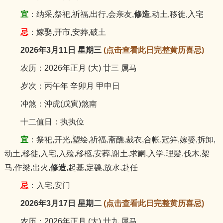
宜
：纳采,祭祀,祈福,出行,会亲友,
修造
,动土,移徙,入宅
忌
：嫁娶,开市,安葬,破土
2026年3月11日 星期三
(点击查看此日完整黄历喜忌)
农历：2026年正月 (大) 廿三 属马
岁次：丙午年 辛卯月 甲申日
冲煞：沖虎(戊寅)煞南
十二值日：执执位
宜
：祭祀,开光,塑绘,祈福,斋醮,裁衣,合帐,冠笄,嫁娶,拆卸,
动土,移徙,入宅,入殓,移柩,安葬,谢土,求嗣,入学,理髮,伐木,架
马,作梁,出火,
修造
,起基,定磉,放水,赴任
忌
：入宅,安门
2026年3月17日 星期二
(点击查看此日完整黄历喜忌)
农历：2026年正月 (大) 廿九 属马