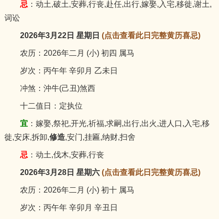
忌
：动土,破土,安葬,行丧,赴任,出行,嫁娶,入宅,移徙,谢土,
词讼
2026年3月22日 星期日
(点击查看此日完整黄历喜忌)
农历：2026年二月 (小) 初四 属马
岁次：丙午年 辛卯月 乙未日
冲煞：沖牛(己丑)煞西
十二值日：定执位
宜
：嫁娶,祭祀,开光,祈福,求嗣,出行,出火,进人口,入宅,移
徙,安床,拆卸,
修造
,安门,挂匾,纳财,扫舍
忌
：动土,伐木,安葬,行丧
2026年3月28日 星期六
(点击查看此日完整黄历喜忌)
农历：2026年二月 (小) 初十 属马
岁次：丙午年 辛卯月 辛丑日