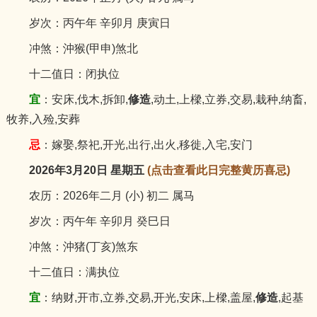
岁次：丙午年 辛卯月 庚寅日
冲煞：沖猴(甲申)煞北
十二值日：闭执位
宜
：安床,伐木,拆卸,
修造
,动土,上樑,立券,交易,栽种,纳畜,
牧养,入殓,安葬
忌
：嫁娶,祭祀,开光,出行,出火,移徙,入宅,安门
2026年3月20日 星期五
(点击查看此日完整黄历喜忌)
农历：2026年二月 (小) 初二 属马
岁次：丙午年 辛卯月 癸巳日
冲煞：沖猪(丁亥)煞东
十二值日：满执位
宜
：纳财,开市,立券,交易,开光,安床,上樑,盖屋,
修造
,起基