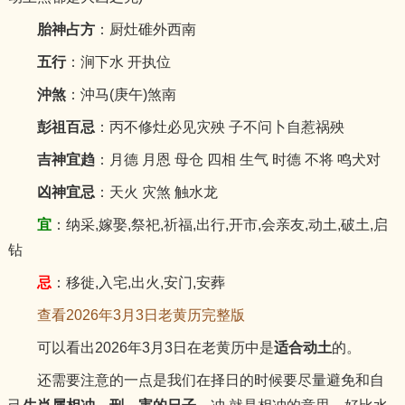
胎神占方
：厨灶碓外西南
五行
：涧下水 开执位
沖煞
：沖马(庚午)煞南
彭祖百忌
：丙不修灶必见灾殃 子不问卜自惹祸殃
吉神宜趋
：月德 月恩 母仓 四相 生气 时德 不将 鸣犬对
凶神宜忌
：天火 灾煞 触水龙
宜
：纳采,嫁娶,祭祀,祈福,出行,开市,会亲友,动土,破土,启
钻
忌
：移徙,入宅,出火,安门,安葬
查看2026年3月3日老黄历完整版
可以看出2026年3月3日在老黄历中是
适合动土
的。
还需要注意的一点是我们在择日的时候要尽量避免和自