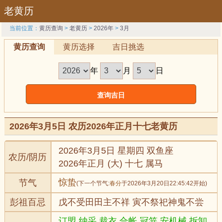
老黄历
当前位置：
黄历查询
>
老黄历
>
2026年
>
3月
黄历查询
黄历选择
吉日挑选
年
月
日
2026年3月5日 农历2026年正月十七老黄历
2026年3月5日 星期四 双鱼座
农历/阴历
2026年正月 (大) 十七 属马
惊蛰
节气
(下一个节气:
春分
于2026年3月20日22:45:42开始)
彭祖百忌
戊不受田田主不祥 寅不祭祀神鬼不尝
订盟,纳采,裁衣,合帐,冠笄,安机械,拆卸,