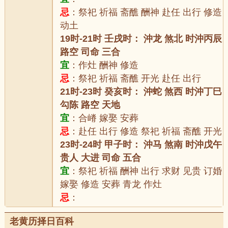
忌
：祭祀 祈福 斋醮 酬神 赴任 出行 修造
动土
19时-21时 壬戌时： 沖龙 煞北 时沖丙辰
路空 司命 三合
宜
：作灶 酬神 修造
忌
：祭祀 祈福 斋醮 开光 赴任 出行
21时-23时 癸亥时： 沖蛇 煞西 时沖丁巳
勾陈 路空 天地
宜
：合嵴 嫁娶 安葬
忌
：赴任 出行 修造 祭祀 祈福 斋醮 开光
23时-24时 甲子时： 沖马 煞南 时沖戊午
贵人 大进 司命 五合
宜
：祭祀 祈福 酬神 出行 求财 见贵 订婚
嫁娶 修造 安葬 青龙 作灶
忌
：
老黄历择日百科