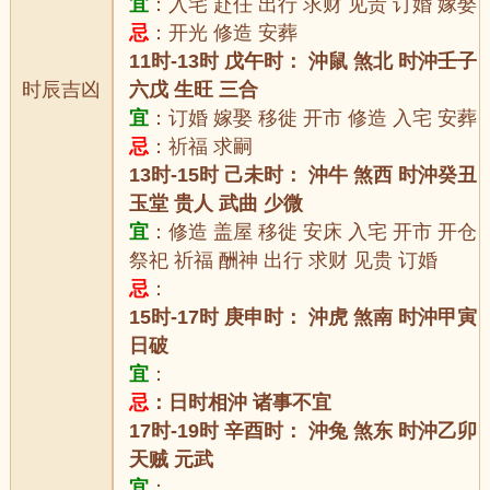
宜
：入宅 赴任 出行 求财 见贵 订婚 嫁娶
忌
：开光 修造 安葬
11时-13时 戊午时： 沖鼠 煞北 时沖壬子
时辰吉凶
六戊 生旺 三合
宜
：订婚 嫁娶 移徙 开市 修造 入宅 安葬
忌
：祈福 求嗣
13时-15时 己未时： 沖牛 煞西 时沖癸丑
玉堂 贵人 武曲 少微
宜
：修造 盖屋 移徙 安床 入宅 开市 开仓
祭祀 祈福 酬神 出行 求财 见贵 订婚
忌
：
15时-17时 庚申时： 沖虎 煞南 时沖甲寅
日破
宜
：
忌
：日时相沖 诸事不宜
17时-19时 辛酉时： 沖兔 煞东 时沖乙卯
天贼 元武
宜
：