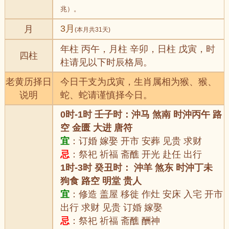
兆）。
3月
月
(本月共31天)
年柱 丙午，月柱 辛卯，日柱 戊寅，时
四柱
柱请见以下时辰格局。
老黄历择日
今日干支为戊寅，生肖属相为猴、猴、
说明
蛇、蛇请谨慎择今日。
0时-1时 壬子时：沖马 煞南 时沖丙午 路
空 金匮 大进 唐符
宜
：订婚 嫁娶 开市 安葬 见贵 求财
忌
：祭祀 祈福 斋醮 开光 赴任 出行
1时-3时 癸丑时： 沖羊 煞东 时沖丁未
狗食 路空 明堂 贵人
宜
：修造 盖屋 移徙 作灶 安床 入宅 开市
出行 求财 见贵 订婚 嫁娶
忌
：祭祀 祈福 斋醮 酬神