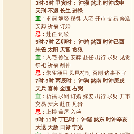
3时-5时 甲寅时： 沖猴 煞北 时沖戊申
天刑 不遇 长生 进禄
宜
：求嗣 嫁娶 移徙 入宅 开市 交易 修造
安葬 祈福 订婚
忌
：赴任 词讼
5时-7时 乙卯时： 沖鸡 煞西 时沖己酉
朱雀 太阳 天官 贪狼
宜
：入宅 修造 安葬 赴任 出行 求财 见贵
祭祀 祈福 酬神
忌
：朱雀须用 凤凰符制 否则 诸事不宜
7时-9时 丙辰时： 沖狗 煞南 时沖庚戍
天兵 喜神 金匮 右弼
宜
：祈福 求嗣 订婚 嫁娶 出行 求财 开市
交易 安床 赴任 见贵
忌
：上樑 盖屋 入殓
9时-11时 丁巳时： 沖猪 煞东 时沖辛亥
大退 天赦 日禄 宁光