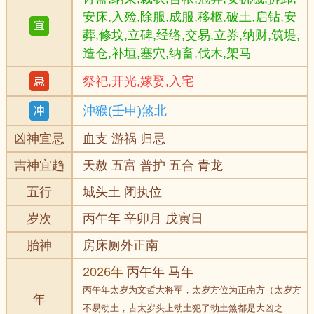
安床,入殓,除服,成服,移柩,破土,启钻,安
葬,修坟,立碑,经络,交易,立券,纳财,筑堤,
造仓,补垣,塞穴,纳畜,伐木,架马
祭祀,开光,嫁娶,入宅
沖猴(壬申)煞北
凶神宜忌
血支 游祸 归忌
吉神宜趋
天赦 五富 普护 五合 青龙
五行
城头土 闭执位
岁次
丙午年 辛卯月 戊寅日
胎神
房床厕外正南
2026年
丙午年 马年
丙午年太岁为文哲大将军，太岁方位为正南方（太岁方
年
不易动土，古太岁头上动土犯了动土煞都是大凶之