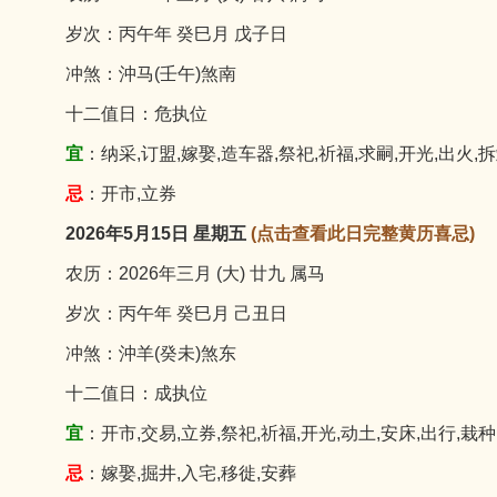
岁次：丙午年 癸巳月 戊子日
冲煞：沖马(壬午)煞南
十二值日：危执位
宜
：纳采,订盟,嫁娶,造车器,祭祀,祈福,求嗣,开光,出火,拆
忌
：开市,立券
2026年5月15日 星期五
(点击查看此日完整黄历喜忌)
农历：2026年三月 (大) 廿九 属马
岁次：丙午年 癸巳月 己丑日
冲煞：沖羊(癸未)煞东
十二值日：成执位
宜
：开市,交易,立券,祭祀,祈福,开光,动土,安床,出行,栽种
忌
：嫁娶,掘井,入宅,移徙,安葬