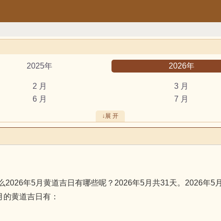
2025年
2026年
2 月
3 月
6 月
7 月
10 月
11 月
↓展 开
安葬
出行
结婚
开工
破土
搬新家
装修
搬家
月黄道吉日有哪些呢？2026年5月共31天。2026年5月5日19:
鼠
牛
5月的黄道吉日有：
龙
蛇
猴
鸡