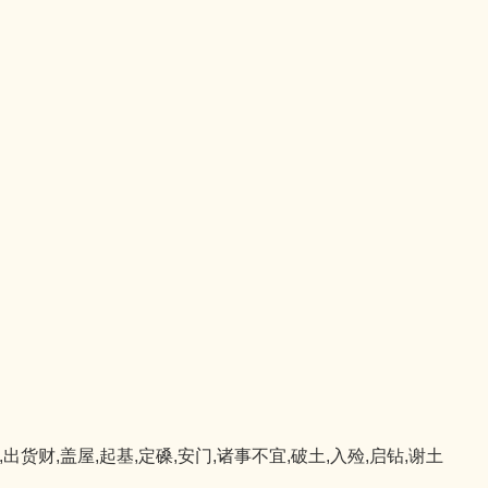
猪
,出货财,盖屋,起基,定磉,安门,诸事不宜,破土,入殓,启钻,谢土