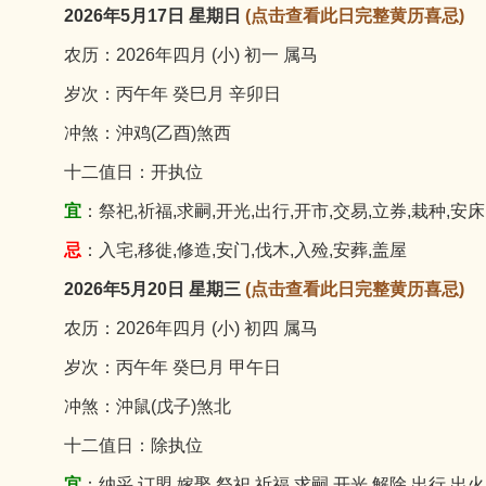
2026年5月17日 星期日
(点击查看此日完整黄历喜忌)
农历：2026年四月 (小) 初一 属马
岁次：丙午年 癸巳月 辛卯日
冲煞：沖鸡(乙酉)煞西
十二值日：开执位
宜
：祭祀,祈福,求嗣,开光,出行,开市,交易,立券,栽种,安床
忌
：入宅,移徙,修造,安门,伐木,入殓,安葬,盖屋
2026年5月20日 星期三
(点击查看此日完整黄历喜忌)
农历：2026年四月 (小) 初四 属马
岁次：丙午年 癸巳月 甲午日
冲煞：沖鼠(戊子)煞北
十二值日：除执位
宜
：纳采,订盟,嫁娶,祭祀,祈福,求嗣,开光,解除,出行,出火