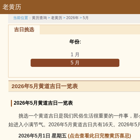
老黄历
当前位置：
黄历查询
>
老黄历
>
2026年
>
5月
吉日挑选
年份:
1 月
5 月
9 月
吉日:
2026年5月黄道吉日一览表
祭祀
订婚
2026年5月黄道吉日一览表
修坟
挑选一个黄道吉日是我们民俗生活很重要的一件事，那么2026年5
属相:
始进入小满节气。2026年5月黄道吉日共有16天。2026年
兔
2026年5月1日 星期五
(点击查看此日完整黄历喜忌)
羊