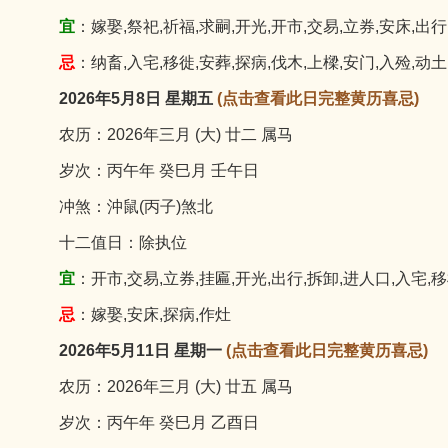
宜
：嫁娶,祭祀,祈福,求嗣,开光,开市,交易,立券,安床,出行
忌
：纳畜,入宅,移徙,安葬,探病,伐木,上樑,安门,入殓,动土
2026年5月8日 星期五
(点击查看此日完整黄历喜忌)
农历：2026年三月 (大) 廿二 属马
岁次：丙午年 癸巳月 壬午日
冲煞：沖鼠(丙子)煞北
十二值日：除执位
宜
：开市,交易,立券,挂匾,开光,出行,拆卸,进人口,入宅,移
忌
：嫁娶,安床,探病,作灶
2026年5月11日 星期一
(点击查看此日完整黄历喜忌)
农历：2026年三月 (大) 廿五 属马
岁次：丙午年 癸巳月 乙酉日