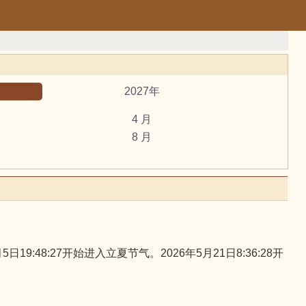
2027年
4 月
8 月
12 月
动土
开市
谢土
黄道吉日
48:27开始进入立夏节气。2026年5月21日8:36:28开
虎
马
狗