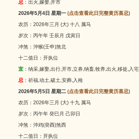
忌
：出火,嫁娶,开市
2026年5月4日 星期一
(点击查看此日完整黄历喜忌)
农历：2026年三月 (大) 十八 属马
岁次：丙午年 壬辰月 戊寅日
冲煞：沖猴(壬申)煞北
十二值日：开执位
宜
：纳采,嫁娶,出行,开市,立券,纳畜,牧养,出火,移徙,入宅
忌
：祈福,动土,破土,安葬,入殓
2026年5月5日 星期二
(点击查看此日完整黄历喜忌)
农历：2026年三月 (大) 十九 属马
岁次：丙午年 癸巳月 己卯日
冲煞：沖鸡(癸酉)煞西
十二值日：开执位