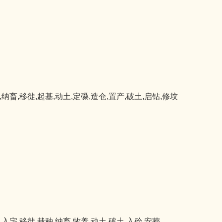
,纳畜,移徙,起基,动土,定磉,造仓,置产,破土,启钻,修坟
,入宅,移徙,栽种,纳畜,牧养,动土,破土,入殓,安葬