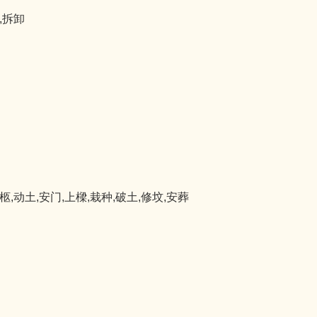
,拆卸
柩,动土,安门,上樑,栽种,破土,修坟,安葬