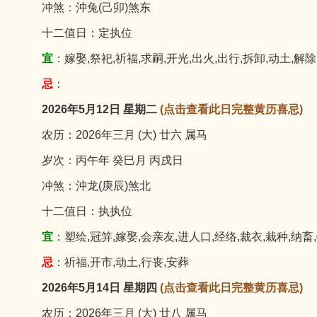
冲煞：沖兔(己卯)煞东
十二值日：定执位
宜
：嫁娶,祭祀,祈福,求嗣,开光,出火,出行,拆卸,动土,解除
忌
：
2026年5月12日 星期二
(点击查看此日完整黄历喜忌)
农历：2026年三月 (大) 廿六 属马
岁次：丙午年 癸巳月 丙戌日
冲煞：沖龙(庚辰)煞北
十二值日：执执位
宜
：塑绘,冠笄,嫁娶,会亲友,进人口,经络,裁衣,栽种,纳畜
忌
：祈福,开市,动土,行丧,安葬
2026年5月14日 星期四
(点击查看此日完整黄历喜忌)
农历：2026年三月 (大) 廿八 属马