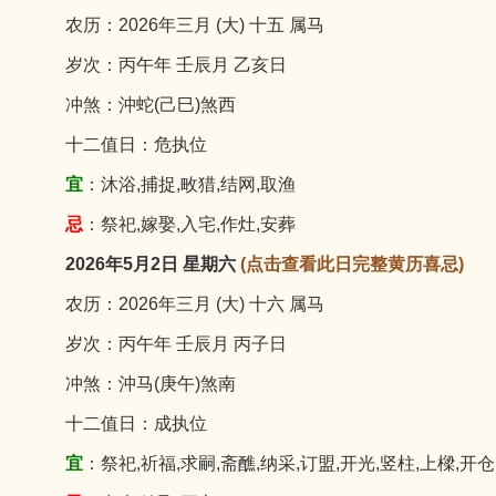
农历：2026年三月 (大) 十五 属马
岁次：丙午年 壬辰月 乙亥日
冲煞：沖蛇(己巳)煞西
十二值日：危执位
宜
：沐浴,捕捉,畋猎,结网,取渔
忌
：祭祀,嫁娶,入宅,作灶,安葬
2026年5月2日 星期六
(点击查看此日完整黄历喜忌)
农历：2026年三月 (大) 十六 属马
岁次：丙午年 壬辰月 丙子日
冲煞：沖马(庚午)煞南
十二值日：成执位
宜
：祭祀,祈福,求嗣,斋醮,纳采,订盟,开光,竖柱,上樑,开仓