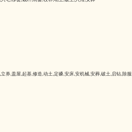
,立券,盖屋,起基,修造,动土,定磉,安床,安机械,安葬,破土,启钻,除服