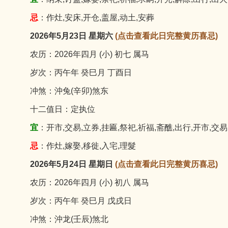
忌
：作灶,安床,开仓,盖屋,动土,安葬
2026年5月23日 星期六
(点击查看此日完整黄历喜忌)
农历：2026年四月 (小) 初七 属马
岁次：丙午年 癸巳月 丁酉日
冲煞：沖兔(辛卯)煞东
十二值日：定执位
宜
：开市,交易,立券,挂匾,祭祀,祈福,斋醮,出行,开市,交易
忌
：作灶,嫁娶,移徙,入宅,理髮
2026年5月24日 星期日
(点击查看此日完整黄历喜忌)
农历：2026年四月 (小) 初八 属马
岁次：丙午年 癸巳月 戊戌日
冲煞：沖龙(壬辰)煞北