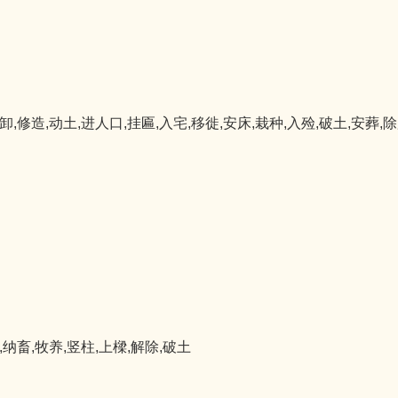
卸,修造,动土,进人口,挂匾,入宅,移徙,安床,栽种,入殓,破土,安葬,
,纳畜,牧养,竖柱,上樑,解除,破土