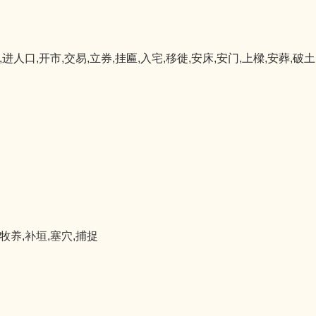
,进人口,开市,交易,立券,挂匾,入宅,移徙,安床,安门,上樑,安葬,破土
,牧养,补垣,塞穴,捕捉