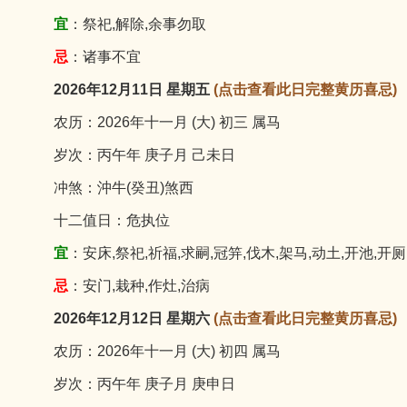
宜
：祭祀,解除,余事勿取
忌
：诸事不宜
2026年12月11日 星期五
(点击查看此日完整黄历喜忌)
农历：2026年十一月 (大) 初三 属马
岁次：丙午年 庚子月 己未日
冲煞：沖牛(癸丑)煞西
十二值日：危执位
宜
：安床,祭祀,祈福,求嗣,冠笄,伐木,架马,动土,开池,开厕
忌
：安门,栽种,作灶,治病
2026年12月12日 星期六
(点击查看此日完整黄历喜忌)
农历：2026年十一月 (大) 初四 属马
岁次：丙午年 庚子月 庚申日