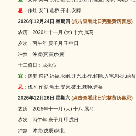
忌
：作灶,安门,造桥,开市,安葬
2026年12月24日 星期四
(点击查看此日完整黄历喜忌)
农历：2026年十一月 (大) 十六 属马
岁次：丙午年 庚子月 壬申日
冲煞：沖虎(丙寅)煞南
十二值日：成执位
宜
：嫁娶,祭祀,祈福,求嗣,开光,出行,解除,入宅,移徙,纳畜
忌
：伐木,作梁,动土,安床,破土,栽种,造桥
2026年12月26日 星期六
(点击查看此日完整黄历喜忌)
农历：2026年十一月 (大) 十八 属马
岁次：丙午年 庚子月 甲戌日
冲煞：沖龙(戊辰)煞北