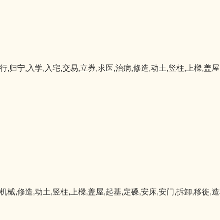
行,归宁,入学,入宅,交易,立券,求医,治病,修造,动土,竖柱,上樑,盖屋
机械,修造,动土,竖柱,上樑,盖屋,起基,定磉,安床,安门,拆卸,移徙,造