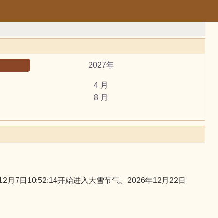
2027年
4 月
8 月
12 月
动土
开市
谢土
黄道吉日
日10:52:14开始进入大雪节气。2026年12月22日
虎
马
狗