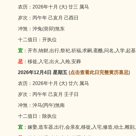
农历：2026年十月 (大) 廿三 属马
岁次：丙午年 己亥月 己酉日
冲煞：沖兔(癸卯)煞东
十二值日：开执位
宜
：开市,纳财,出行,祭祀,祈福,求嗣,斋醮,问名,入学,起基
忌
：移徙,入宅,出火,入殓,安葬
2026年12月4日 星期五
(点击查看此日完整黄历喜忌)
农历：2026年十月 (大) 廿六 属马
岁次：丙午年 己亥月 壬子日
冲煞：沖马(丙午)煞南
十二值日：除执位
宜
：嫁娶,造车器,出行,会亲友,移徙,入宅,修造,动土,雕刻,