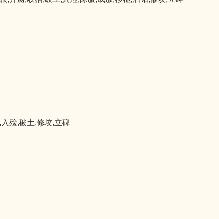
,入殓,破土,修坟,立碑