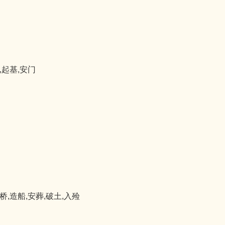
,起基,安门
桥,造船,安葬,破土,入殓