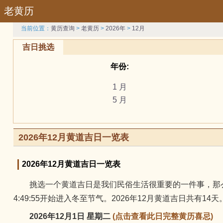
老黄历
当前位置：
黄历查询
>
老黄历
>
2026年
>
12月
吉日挑选
年份:
1 月
5 月
9 月
吉日:
2026年12月黄道吉日一览表
祭祀
订婚
2026年12月黄道吉日一览表
修坟
挑选一个黄道吉日是我们民俗生活很重要的一件事，那么2026年1
属相:
4:49:55开始进入冬至节气。2026年12月黄道吉日共有14
兔
2026年12月1日 星期二
(点击查看此日完整黄历喜忌)
羊