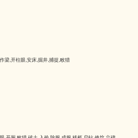
,作梁,开柱眼,安床,掘井,捕捉,畋猎
眼,开厕,畋猎,破土,入殓,除服,成服,移柩,启钻,修坟,立碑