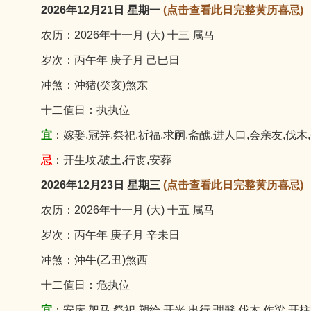
2026年12月21日 星期一
(点击查看此日完整黄历喜忌)
农历：2026年十一月 (大) 十三 属马
岁次：丙午年 庚子月 己巳日
冲煞：沖猪(癸亥)煞东
十二值日：执执位
宜
：嫁娶,冠笄,祭祀,祈福,求嗣,斋醮,进人口,会亲友,伐木
忌
：开生坟,破土,行丧,安葬
2026年12月23日 星期三
(点击查看此日完整黄历喜忌)
农历：2026年十一月 (大) 十五 属马
岁次：丙午年 庚子月 辛未日
冲煞：沖牛(乙丑)煞西
十二值日：危执位
宜
：安床,架马,祭祀,塑绘,开光,出行,理髮,伐木,作梁,开柱