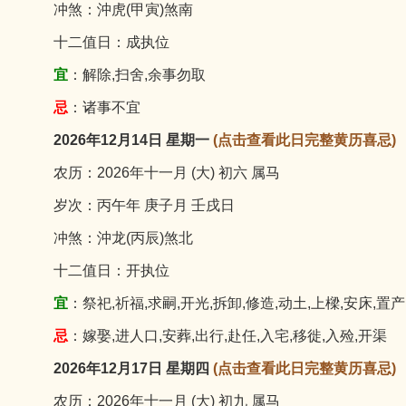
冲煞：沖虎(甲寅)煞南
十二值日：成执位
宜
：解除,扫舍,余事勿取
忌
：诸事不宜
2026年12月14日 星期一
(点击查看此日完整黄历喜忌)
农历：2026年十一月 (大) 初六 属马
岁次：丙午年 庚子月 壬戌日
冲煞：沖龙(丙辰)煞北
十二值日：开执位
宜
：祭祀,祈福,求嗣,开光,拆卸,修造,动土,上樑,安床,置产
忌
：嫁娶,进人口,安葬,出行,赴任,入宅,移徙,入殓,开渠
2026年12月17日 星期四
(点击查看此日完整黄历喜忌)
农历：2026年十一月 (大) 初九 属马