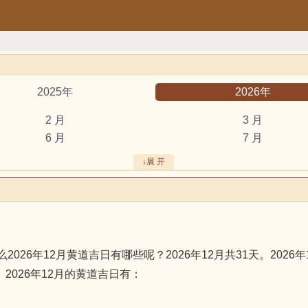
2025年
2026年
2 月
3 月
6 月
7 月
10 月
11 月
↓展 开
安葬
出行
结婚
开工
破土
搬新家
装修
搬家
2月黄道吉日有哪些呢？2026年12月共31天。2026年12月7
鼠
牛
天。2026年12月的黄道吉日有：
龙
蛇
猴
鸡