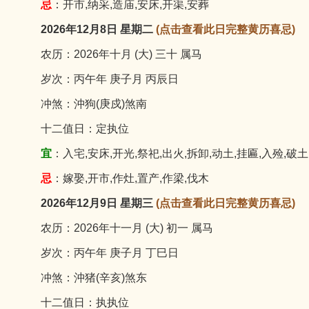
忌
：开市,纳采,造庙,安床,开渠,安葬
2026年12月8日 星期二
(点击查看此日完整黄历喜忌)
农历：2026年十月 (大) 三十 属马
岁次：丙午年 庚子月 丙辰日
冲煞：沖狗(庚戍)煞南
十二值日：定执位
宜
：入宅,安床,开光,祭祀,出火,拆卸,动土,挂匾,入殓,破土
忌
：嫁娶,开市,作灶,置产,作梁,伐木
2026年12月9日 星期三
(点击查看此日完整黄历喜忌)
农历：2026年十一月 (大) 初一 属马
岁次：丙午年 庚子月 丁巳日
冲煞：沖猪(辛亥)煞东
十二值日：执执位