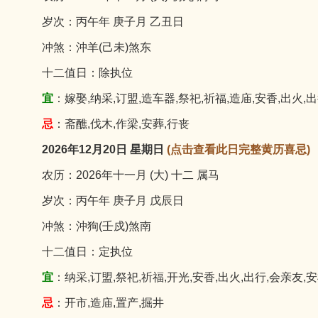
岁次：丙午年 庚子月 乙丑日
冲煞：沖羊(己未)煞东
十二值日：除执位
宜
：嫁娶,纳采,订盟,造车器,祭祀,祈福,造庙,安香,出火,出
忌
：斋醮,伐木,作梁,安葬,行丧
2026年12月20日 星期日
(点击查看此日完整黄历喜忌)
农历：2026年十一月 (大) 十二 属马
岁次：丙午年 庚子月 戊辰日
冲煞：沖狗(壬戍)煞南
十二值日：定执位
宜
：纳采,订盟,祭祀,祈福,开光,安香,出火,出行,会亲友,安
忌
：开市,造庙,置产,掘井