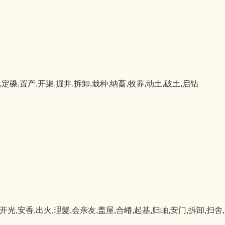
猪
,定磉,置产,开渠,掘井,拆卸,栽种,纳畜,牧养,动土,破土,启钻
开光,安香,出火,理髮,会亲友,盖屋,合嵴,起基,归岫,安门,拆卸,扫舍