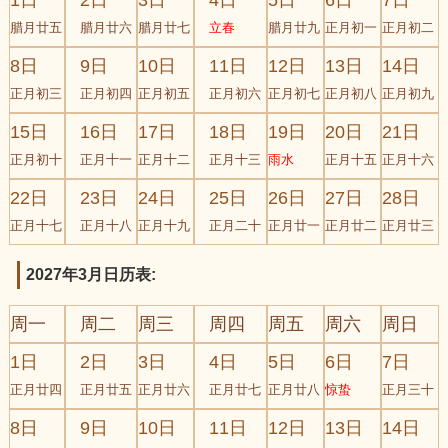
1日
2日
3日
4日
5日
6日
7日
腊月廿五
腊月廿六
腊月廿七
立春
腊月廿九
正月初一
正月初二
8日
9日
10日
11日
12日
13日
14日
正月初三
正月初四
正月初五
正月初六
正月初七
正月初八
正月初九
15日
16日
17日
18日
19日
20日
21日
正月初十
正月十一
正月十二
正月十三
雨水
正月十五
正月十六
22日
23日
24日
25日
26日
27日
28日
正月十七
正月十八
正月十九
正月二十
正月廿一
正月廿二
正月廿三
2027年3月日历表:
周一
周二
周三
周四
周五
周六
周日
1日
2日
3日
4日
5日
6日
7日
正月廿四
正月廿五
正月廿六
正月廿七
正月廿八
惊蛰
正月三十
8日
9日
10日
11日
12日
13日
14日