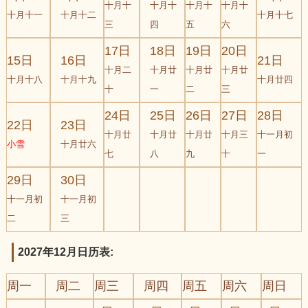
十月十
十月十
十月十
十月十
十月十一
十月十二
十月十七
三
四
五
六
17日
18日
19日
20日
15日
16日
21日
十月二
十月廿
十月廿
十月廿
十月十八
十月十九
十月廿四
十
一
二
三
24日
25日
26日
27日
28日
22日
23日
十月廿
十月廿
十月廿
十月三
十一月初
小雪
十月廿六
七
八
九
十
一
29日
30日
十一月初
十一月初
二
三
2027年12月日历表:
周一
周二
周三
周四
周五
周六
周日