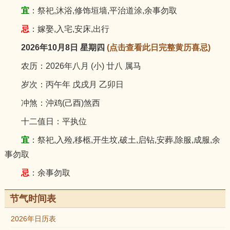
宜
：祭祀,沐浴,修饰垣墙,平治道涂,余事勿取
忌
：嫁娶,入宅,安床,出行
2026年10月8日 星期四
(点击查看此日完整黄历喜忌)
农历：2026年八月 (小) 廿八 属马
岁次：丙午年 戊戌月 乙卯日
冲煞：沖鸡(己酉)煞西
十二值日：平执位
宜
：祭祀,入殓,移柩,开生坟,破土,启钻,安葬,除服,成服,余
事勿取
忌
：余事勿取
节气时间表
2026年日历表